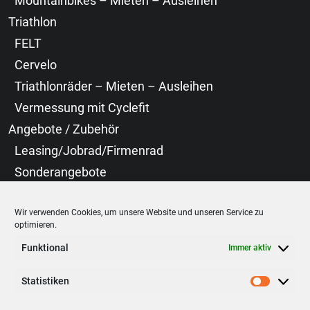
Mountainbikes – Mieten – Ausleihen
Triathlon
FELT
Cervelo
Triathlonräder – Mieten – Ausleihen
Vermessung mit Cyclefit
Angebote / Zubehör
Leasing/Jobrad/Firmenrad
Sonderangebote
Neoprenanzüge
Wir verwenden Cookies, um unsere Website und unseren Service zu
Bekleidung
optimieren.
Cyclefit
Funktional
Immer aktiv
Laufräder
Statistiken
Statist