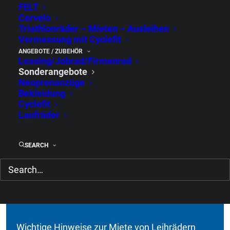
FELT
Telefax: 0341 – 42 48 266
Cervelo
Triathlonräder – Mieten – Ausleihen
kontakt@radwelt-sport.de
Vermessung mit Cyclefit
ANGEBOTE / ZUBEHÖR
Leasing/Jobrad/Firmenrad
Sonderangebote
Öffnungszeiten
Neoprenanzüge
Montag - Freitag von 14-18 Uhr, Samstag von
Bekleidung
10-13 Uhr
Cyclefit
Laufräder
Radwelt bei facebook
SEARCH
Radwelt bei instagram
Wichtige Hinweise zur Miete von Leihrädern