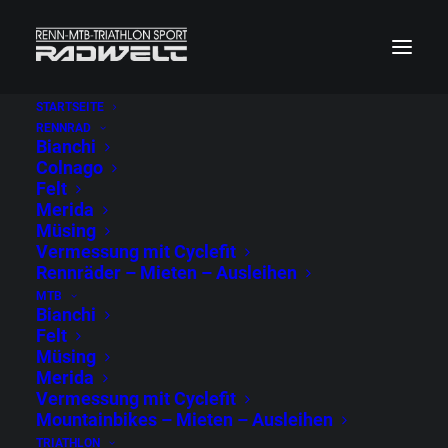
STARTSEITE
RENNRAD
Sonderangebote
Bianchi
Colnago
Felt
Merida
Hier findet ihr tolle Sonderangebote
Müsing
Vermessung mit Cyclefit
Rennräder – Mieten – Ausleihen
MTB
KONTAKT
Bianchi
Radwelt Sven Bemmann
Felt
Müsing
Windorfer Straße 52
Merida
04229 Leipzig
Vermessung mit Cyclefit
Mountainbikes – Mieten – Ausleihen
Telefon: 0341 – 42 48 175
TRIATHLON