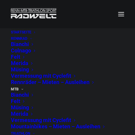
STARTSEITE
RENNRAD
MTB - Ob Hardtail oder Fully,
Bianchi
Colnago
Alu, Stahl oder Karbon, bei uns
Felt
wirst Du fündig!
Merida
Müsing
Vermessung mit Cyclefit
Rennräder – Mieten – Ausleihen
Feinste Mountainbikes, bestens ausgestattet bieten
MTB
wir Dir von: FELT, BIANCHI, ORBEA, Müsing.
Bianchi
Felt
Müsing
Als Servicecenter in Sachen Federgabel sind wir dein
Merida
Ansprechpartner für: ROCK SHOX, MARZZOCHI,
Vermessung mit Cyclefit
Mountainbikes – Mieten – Ausleihen
MANITOU. Bei Problemen mit Deiner Shimano,
TRIATHLON