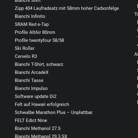
Bianchi Shirt
Zipp 404 Laufradsatz mit 58mm hoher Carbonfelge
T
Bianchi Infinito
SRAM Red e-Tap
Profile AltAir 80mm
Profile twentyfour 58/58
Ski Roller
A
Cervelo R3
Bianchi T-Shirt, schwarz
Bianchi ArcadeX
Bianchi Tasse
Bianchi Impulso
Software update Di2
Felt auf Hawaii erfolgreich
Schwalbe Marathon Plus – Unplattbar.
FELT Edict Nine
Bianchi Methanol 27.5
Bianchi Methanol 29.3 SX