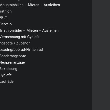
Mountainbikes – Mieten – Ausleihen
riathlon
FELT
Cervelo
Triathlonräder – Mieten – Ausleihen
Vermessung mit Cyclefit
ngebote / Zubehör
Leasing/Jobrad/Firmenrad
Sonderangebote
Neoprenanzüge
Bekleidung
Cyclefit
Laufräder