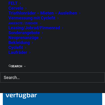
FELT
Cervelo
Triathlonräder – Mieten – Ausleihen
Bianchi Impulso
Vermessung mit Cyclefit
ANGEBOTE / ZUBEHÖR
Leasing/Jobrad/Firmenrad
Sonderangebote
Marke:
Bianchi
Neoprenanzüge
Modell:
Impulso
Bekleidung
Cyclefit
Ausstattung:
Shimano GRX 810
Laufräder
Größe:
53,55
Preis:
2.799 €
SEARCH
Diese Räder sind aktuell auch
verfügbar