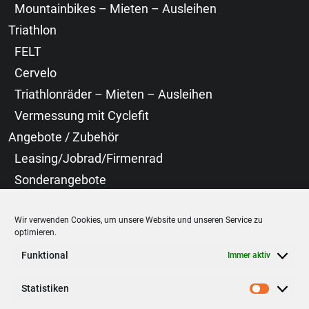
Mountainbikes – Mieten – Ausleihen
Triathlon
FELT
Cervelo
Triathlonräder – Mieten – Ausleihen
Vermessung mit Cyclefit
Angebote / Zubehör
Leasing/Jobrad/Firmenrad
Sonderangebote
Neoprenanzüge
Wir verwenden Cookies, um unsere Website und unseren Service zu
Bekleidung
optimieren.
Cyclefit
Funktional
Immer aktiv
Laufräder
Statistiken
Statist