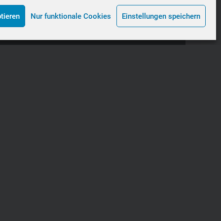
tieren
Nur funktionale Cookies
Einstellungen speichern
Sitemap
tartseite
ennrad
Bianchi
Colnago
Felt
Merida
Müsing
Vermessung mit Cyclefit
Rennräder – Mieten – Ausleihen
TB