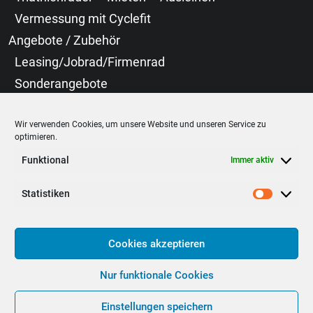
Vermessung mit Cyclefit
Angebote / Zubehör
Leasing/Jobrad/Firmenrad
Sonderangebote
Neoprenanzüge
Wir verwenden Cookies, um unsere Website und unseren Service zu
Bekleidung
optimieren.
Cyclefit
Funktional
Immer aktiv
Laufräder
Statistiken
Statist
Cookies akzeptieren
© 2025 Radwelt – Rennrad – MTB – Triathlon – Leipzig
Allgemeine
Geschäftsbedingungen
Datenschutzerklärung
Impressum
Cookie
Nur funktionale Cookies
Richtlinie
Einstellungen speichern