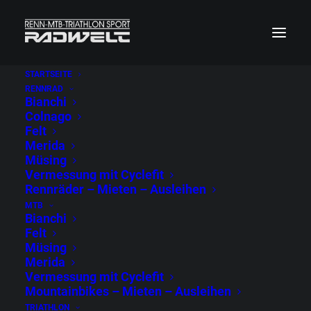
STARTSEITE
RENNRAD
Diese Räder sind aktuell verfügbar
Bianchi
Colnago
Felt
Merida
SHOW ALL
E-BIKE
FELT
BIANCHI
ROAD
CROSS
Müsing
COLNAGO
MTB
MERIDA
MÜSING
GRAVEL
TIMETRAIL
Vermessung mit Cyclefit
PISTA
CHECKER PIG
Rennräder – Mieten – Ausleihen
MTB
Bianchi
Felt
Müsing
Merida
Vermessung mit Cyclefit
Mountainbikes – Mieten – Ausleihen
TRIATHLON